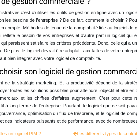
l de gestion commerciale ?
ratives c’est d’utiliser les outils de gestion en ligne avec un logici
n les besoins de l’entreprise ? De ce fait, comment le choisir ? Pour
en compte. Méthodes de tenue de la comptabilité liée au logiciel de g
 reflète le besoin de vos entreprises et d’autre part un logiciel qui 
ls qui paraissent satisfaire les critères précédents. Donc, celle qui
e plus, le logiciel devrait être adaptatif aux tailles de votre entrepris
 faut bien intégrer avec votre logiciel de comptabilité.
choisir son logiciel de gestion commerc
de la stratégie marketing. Et la productivité dépend de la stratégi
oyer toutes les solutions possibles pour atteindre l’objectif et être en
rciaux et les chiffres d’affaires augmentent. C’est pour cette rai
tif à long terme de l’entreprise. Pourtant, le logiciel que ce soit pay
uvernance, optimisation du flux de trésorerie, et le logiciel de compta
ple et des indicateurs puissants et de performance, avec de nombreuse
les un logiciel PIM ?
Les différents types de contr