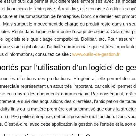
 est un outil qui permet aux différentes entreprises avec sa modalit
financiers de l’entreprise. À vrai dire, elle consiste à éditer les op
tructure et l’automatisation de l’entreprise. Donc ce dernier est primor
s. Mais surtout le mouvement de charge ou produit reste dans un seul
pter. Règle dans laquelle le montre l’usage de celui-ci. Cela c’est p
de logiciels tels que : sage comptabilité, Dollibar, etc. Pour assur
oir une vision globale sur l’activité commerciale qui est très importan
lus d’informations, consultez ce site :
www.outils-de-gestion.fr
rtés par l’utilisation d’un logiciel de 
e pour les directions des productions. En général, elle permet de c
mmerciale
représentent un atout très important, car celui-ci perme
ise en œuvre des documents commerciaux. Par conséquent, grâce à c
actement le suivi des acquisitions des clientèles, l’anticipation de toutes
oduits finis ou la matière première est automatisé que dans la structur
 ou (TPE) petite entreprise, cet outil possède multifonction. Donc vou
. C’est-à-dire, avec cette application la gestion de l’entrée et la sorti