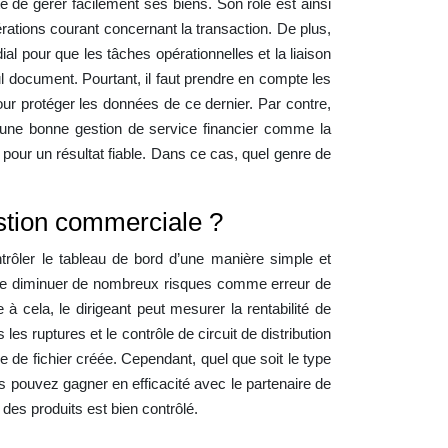
é de gérer facilement ses biens. Son rôle est ainsi
érations courant concernant la transaction. De plus,
dial pour que les tâches opérationnelles et la liaison
 document. Pourtant, il faut prendre en compte les
our protéger les données de ce dernier. Par contre,
er une bonne gestion de service financier comme la
te pour un résultat fiable. Dans ce cas, quel genre de
gestion commerciale ?
ontrôler le tableau de bord d’une manière simple et
t de diminuer de nombreux risques comme erreur de
ela, le dirigeant peut mesurer la rentabilité de
 les ruptures et le contrôle de circuit de distribution
e de fichier créée. Cependant, quel que soit le type
s pouvez gagner en efficacité avec le partenaire de
e des produits est bien contrôlé.