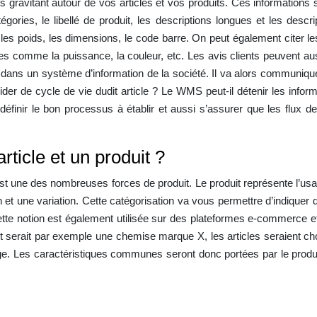
ns gravitant autour de vos articles et vos produits. Ces information
gories, le libellé de produit, les descriptions longues et les desc
les poids, les dimensions, le code barre. On peut également citer le
es comme la puissance, la couleur, etc. Les avis clients peuvent aus
é dans un système d’information de la société. Il va alors communiquer 
der de cycle de vie dudit article ? Le WMS peut-il détenir les informa
éfinir le bon processus à établir et aussi s’assurer que les flux d
rticle et un produit ?
uit est une des nombreuses forces de produit. Le produit représente l’u
n et une variation. Cette catégorisation va vous permettre d’indique
Cette notion est également utilisée sur des plateformes e-commerce et 
duit serait par exemple une chemise marque X, les articles seraient
Les caractéristiques communes seront donc portées par le produit al