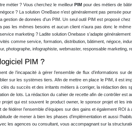
otre métier ? Vous cherchez le meilleur
PIM
pour des métiers de bâtime
t de négoce ? La solution OneBase n’est généralement pas pensée pour
de la gestion de données d’un PIM. Un seul outil PIM est proposé ch
ura pas les mêmes besoins et aucun client n’aura pas donc le mêm
e service marketing ? Ladite solution Onebase s’adapte généralement à
ivités comme service, formation, distribution, bâtiment, négoce, indu
eur, photographe, infographiste, webmaster, responsable marketing, r
ogiciel PIM ?
ent de l’incapacité à gérer l’ensemble de flux d’informations sur des
publier sur les systèmes tiers. Afin de mettre en place le PIM, il est
s clés du succès et des irritants métiers à corriger, la rédaction des 
isation de lots. La rédaction du cahier de recette afin de contrôler es
le projet qui est souvent le product owner, le sponsor projet et les i
t de fédérer l’ensemble d’équipes sur des gains et également ROI à a
’habitude de mener à bien les phases d’implémentation et aussi l’
ler avec les agences ou consultant, vous accompagnant sur la structur