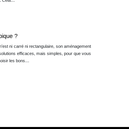
ur. Cela…
pique ?
 n’est ni carré ni rectangulaire, son aménagement
es solutions efficaces, mais simples, pour que vous
choisir les bons…