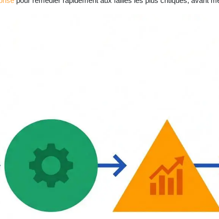
prise
pour remédier rapidement aux failles les plus critiques, avant mê