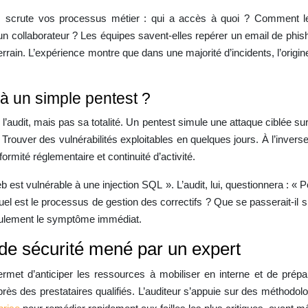
e, scrute vos processus métier : qui a accès à quoi ? Comment le
n collaborateur ? Les équipes savent-elles repérer un email de phis
u terrain. L’expérience montre que dans une majorité d’incidents, l’ori
 à un simple pentest ?
 l’audit, mais pas sa totalité. Un pentest simule une attaque ciblée sur
Trouver des vulnérabilités exploitables en quelques jours. À l’inverse
rmité réglementaire et continuité d’activité.
est vulnérable à une injection SQL ». L’audit, lui, questionnera : « P
el est le processus de gestion des correctifs ? Que se passerait-il 
seulement le symptôme immédiat.
 de sécurité mené par un expert
rmet d’anticiper les ressources à mobiliser en interne et de prép
près des prestataires qualifiés. L’auditeur s’appuie sur des méthod