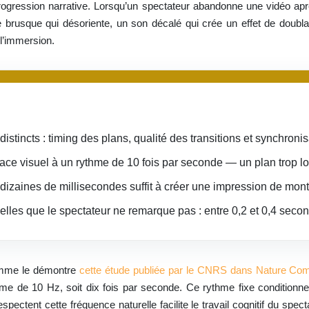
rogression narrative. Lorsqu’un spectateur abandonne une vidéo ap
e brusque qui désoriente, un son décalé qui crée un effet de doubl
 l’immersion.
distincts : timing des plans, qualité des transitions et synchroni
ace visuel à un rythme de 10 fois par seconde — un plan trop l
izaines de millisecondes suffit à créer une impression de mon
 celles que le spectateur ne remarque pas : entre 0,2 et 0,4 seco
omme le démontre
cette étude publiée par le CNRS dans Nature Co
me de 10 Hz, soit dix fois par seconde. Ce rythme fixe conditionne 
spectent cette fréquence naturelle facilite le travail cognitif du spe