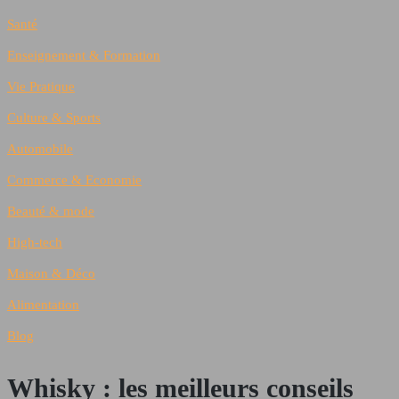
Santé
Enseignement & Formation
Vie Pratique
Culture & Sports
Automobile
Commerce & Economie
Beauté & mode
High-tech
Maison & Déco
Alimentation
Blog
Whisky : les meilleurs conseils