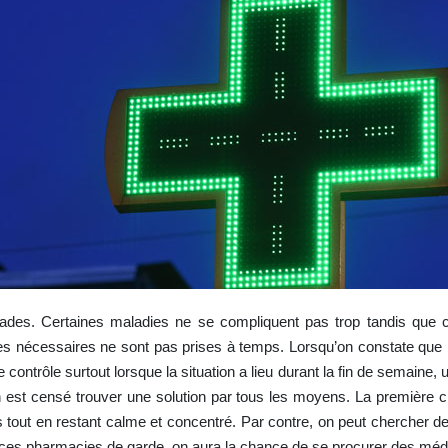
ades. Certaines maladies ne se compliquent pas trop tandis que ce
res nécessaires ne sont pas prises à temps. Lorsqu’on constate qu
contrôle surtout lorsque la situation a lieu durant la fin de semaine, un 
n est censé trouver une solution par tous les moyens. La première cho
ces tout en restant calme et concentré. Par contre, on peut cherche
à ces pharmacies de garde, on aura la chance de se procurer des mé