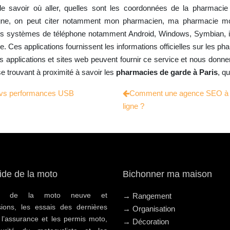
e savoir où aller, quelles sont les coordonnées de la pharmacie
gne, on peut citer notamment mon pharmacien, ma pharmacie mo
nts systèmes de téléphone notamment Android, Windows, Symbian, iOS
. Ces applications fournissent les informations officielles sur les phar
urs applications et sites web peuvent fournir ce service et nous donne
se trouvant à proximité à savoir les
pharmacies de garde à Paris
, q
é vs performances USB
Comment une agence SEO à Perp
ligne ?
ide de la moto
Bichonner ma maison
hat de la moto neuve et
→ Rangement
sions, les essais des dernières
→ Organisation
 l’assurance et les permis moto,
→ Décoration