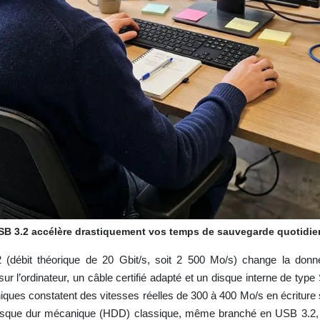
SB 3.2 accélère drastiquement vos temps de sauvegarde quotidie
débit théorique de 20 Gbit/s, soit 2 500 Mo/s) change la donne,
sur l’ordinateur, un câble certifié adapté et un disque interne de t
ques constatent des vitesses réelles de 300 à 400 Mo/s en écriture 
isque dur mécanique (HDD) classique, même branché en USB 3.2, re