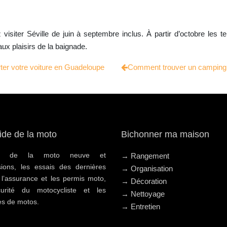
visiter Séville de juin à septembre inclus. À partir d’octobre les
ux plaisirs de la baignade.
rter votre voiture en Guadeloupe
Comment trouver un camping 
ide de la moto
Bichonner ma maison
hat de la moto neuve et
→ Rangement
sions, les essais des dernières
→ Organisation
 l’assurance et les permis moto,
→ Décoration
urité du motocycliste et les
→ Nettoyage
s de motos.
→ Entretien