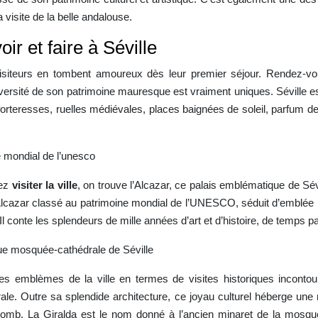
 visite de la belle andalouse.
ir et faire à Séville
 visiteurs en tombent amoureux dès leur premier séjour. Rendez-v
versité de son patrimoine mauresque est vraiment uniques. Séville est 
rteresses, ruelles médiévales, places baignées de soleil, parfum de 
e mondial de l’unesco
lez
visiter la ville
, on trouve l’Alcazar, ce palais emblématique de Sév
Alcazar classé au patrimoine mondial de l’UNESCO, séduit d’emblée l
conte les splendeurs de mille années d’art et d’histoire, de temps pa
ue mosquée-cathédrale de Séville
tres emblèmes de la ville en termes de visites historiques incontou
e. Outre sa splendide architecture, ce joyau culturel héberge une r
lomb. La Giralda est le nom donné à l’ancien minaret de la mosqu