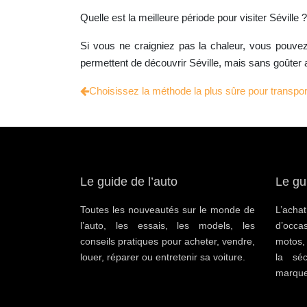
Quelle est la meilleure période pour visiter Séville ?
Si vous ne craigniez pas la chaleur, vous pouvez 
permettent de découvrir Séville, mais sans goûter a
Choisissez la méthode la plus sûre pour transpo
Le guide de l’auto
Le gu
Toutes les nouveautés sur le monde de
L’ac
l’auto, les essais, les models, les
d’occa
conseils pratiques pour acheter, vendre,
motos,
louer, réparer ou entretenir sa voiture.
la séc
marque