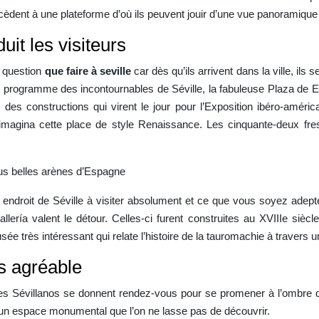
cèdent à une plateforme d’où ils peuvent jouir d’une vue panoramique 
uit les visiteurs
a question
que
faire à seville
car dès qu’ils arrivent dans la ville, il
 Au programme des incontournables de Séville, la fabuleuse Plaza de Es
es constructions qui virent le jour pour l’Exposition ibéro-américa
i imagina cette place de style Renaissance. Les cinquante-deux fre
plus belles arènes d’Espagne
endroit de Séville à visiter absolument et ce que vous soyez adepte 
ría valent le détour. Celles-ci furent construites au XVIIIe siècle
sée très intéressant qui relate l’histoire de la tauromachie à travers u
ès agréable
s Sévillanos se donnent rendez-vous pour se promener à l’ombre des 
st un espace monumental que l’on ne lasse pas de découvrir.