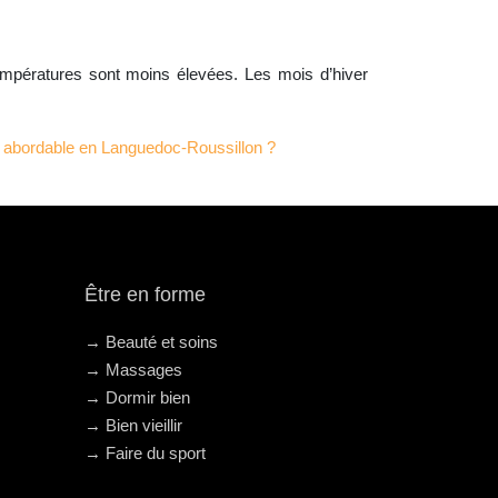
 températures sont moins élevées. Les mois d’hiver
abordable en Languedoc-Roussillon ?
Être en forme
→ Beauté et soins
→ Massages
→ Dormir bien
→ Bien vieillir
→ Faire du sport