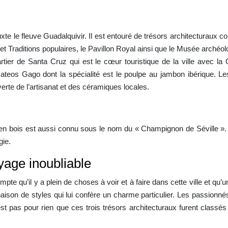
xte le fleuve Guadalquivir. Il est entouré de trésors architecturaux c
et Traditions populaires, le Pavillon Royal ainsi que le Musée archéo
ier de Santa Cruz qui est le cœur touristique de la ville avec la Ca
teos Gago dont la spécialité est le poulpe au jambon ibérique. Les 
verte de l’artisanat et des céramiques locales.
 en bois est aussi connu sous le nom du « Champignon de Séville ». 
gie.
yage inoubliable
mpte qu’il y a plein de choses à voir et à faire dans cette ville et qu’
naison de styles qui lui confère un charme particulier. Les passionn
 pas pour rien que ces trois trésors architecturaux furent classés 