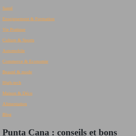
Santé
Enseignement & Formation
Vie Pratique
Culture & Sports
Automobile
Commerce & Economie
Beauté & mode
High-tech
Maison & Déco
Alimentation
Blog
Punta Cana : conseils et bons