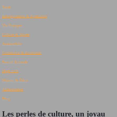
Santé
Enseignement & Formation
Vie Pratique
Culture & Sports
Automobile
Commerce & Economie
Beauté & mode
High-tech
Maison & Déco
Alimentation
Blog
Les perles de culture, un joyau