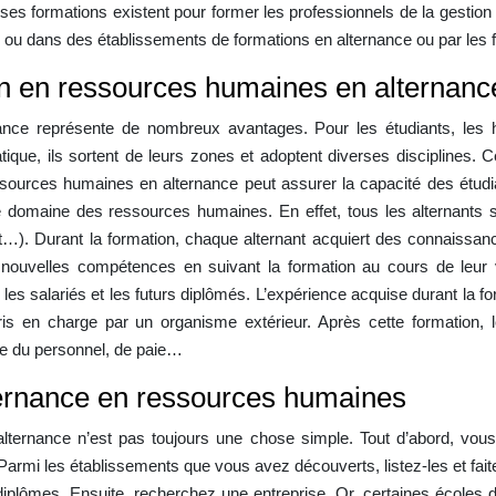
es formations existent pour former les professionnels de la gestio
 ou dans des établissements de formations en alternance ou par les 
on en ressources humaines en alternanc
nce représente de nombreux avantages. Pour les étudiants, les 
atique, ils sortent de leurs zones et adoptent diverses disciplines.
sources humaines en alternance peut assurer la capacité des étudi
domaine des ressources humaines. En effet, tous les alternants sor
nt…). Durant la formation, chaque alternant acquiert des connaissa
de nouvelles compétences en suivant la formation au cours de leur
es salariés et les futurs diplômés. L’expérience acquise durant la for
 pris en charge par un organisme extérieur. Après cette formation
e du personnel, de paie…
ternance en ressources humaines
lternance n’est pas toujours une chose simple. Tout d’abord, vou
armi les établissements que vous avez découverts, listez-les et fait
 diplômes. Ensuite, recherchez une entreprise. Or, certaines écoles d