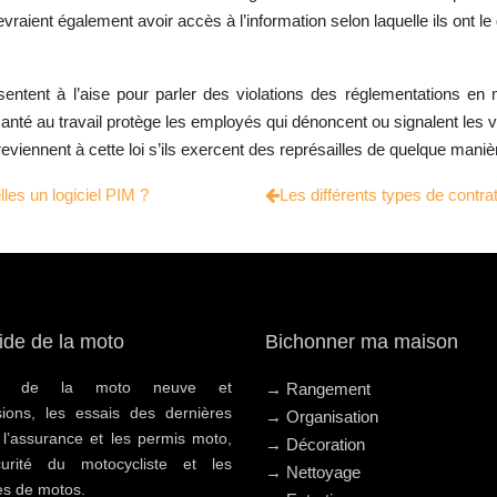
evraient également avoir accès à l’information selon laquelle ils ont l
entent à l’aise pour parler des violations des réglementations en 
a santé au travail protège les employés qui dénoncent ou signalent les 
eviennent à cette loi s’ils exercent des représailles de quelque maniè
les un logiciel PIM ?
Les différents types de contr
ide de la moto
Bichonner ma maison
hat de la moto neuve et
→ Rangement
sions, les essais des dernières
→ Organisation
 l’assurance et les permis moto,
→ Décoration
urité du motocycliste et les
→ Nettoyage
s de motos.