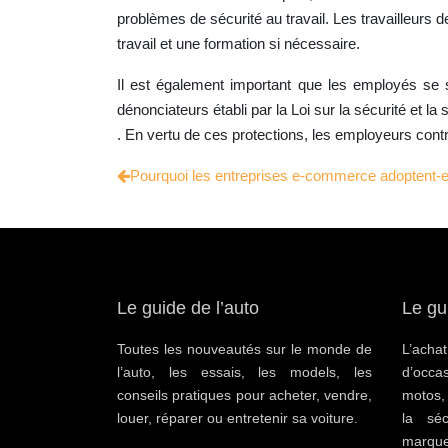
problèmes de sécurité au travail. Les travailleurs d
travail et une formation si nécessaire.
Il est également important que les employés se s
dénonciateurs établi par la Loi sur la sécurité et l
. En vertu de ces protections, les employeurs contr
Pourquoi les entreprises e-commerce adoptent-el
Le guide de l’auto
Le gu
Toutes les nouveautés sur le monde de
L’ac
l’auto, les essais, les models, les
d’occa
conseils pratiques pour acheter, vendre,
motos,
louer, réparer ou entretenir sa voiture.
la séc
marque