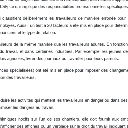
a LSF, ce qui implique des responsabilités professionnelles spécifiques
ui classifient délibérément les travailleurs de manière erronée po
ployés. Aussi, un test à 20 facteurs a été mis en place pour détermine
nanciers et le type de relation.
neurs de la même manière que les travailleurs adultes. En fonction de
du travail, et dans certaines industries. Par exemple, les jeune
ois agricoles, livrer des journaux ou travailler pour leurs parents.
s spécialisées) ont été mis en place pour imposer des changement
on des travailleurs.
duire les activités qui mettent les travailleurs en danger ou dans de
miser les dangers au travail.
 chimiques nocifs sur l’un de ses chantiers, elle doit fournir aux 
afficher des affiches ou un verbiage sur le droit du travail indiquan