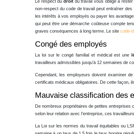
Le respect du
droit
du travail vous oblige à rester
non-respect du code de travail peut entraîner des 
les intérêts à vos employés ou payer les avantage
qui peut être une démarche coûteuse compte tenu d
graves conséquences à long terme. Le site
code-du
Congé des employés
La loi sur le congé familial et médical est une
l
travailleurs admissibles jusqu’à 12 semaines de co
Cependant, les employeurs doivent examiner de
certificats médicaux obligatoires. De cette façon,
Mauvaise classification des
De nombreux propriétaires de petites entreprises
selon leur relation avec l’entreprise, ces travail
La Loi sur les normes du travail équitables ou L
semaine à un taux de 1,5 fois le taux horaire régu