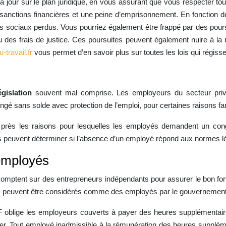
 à jour sur le plan juridique, en vous assurant que vous respecter tou
sanctions financières et une peine d’emprisonnement. En fonction de
s sociaux perdus. Vous pourriez également être frappé par des poursu
es frais de justice. Ces poursuites peuvent également nuire à la ré
-travail.fr
vous permet d’en savoir plus sur toutes les lois qui régisse
égislation
souvent mal comprise. Les employeurs du secteur priv
ngé sans solde avec protection de l’emploi, pour certaines raisons fa
 près les raisons pour lesquelles les employés demandent un co
 ils peuvent déterminer si l’absence d’un employé répond aux normes 
 employés
 comptent sur des entrepreneurs indépendants pour assurer le bon fo
leurs peuvent être considérés comme des employés par le gouvernement
SF oblige les employeurs couverts à payer des heures supplémentair
lier. Tout employé inadmissible à la rémunération des heures supplé