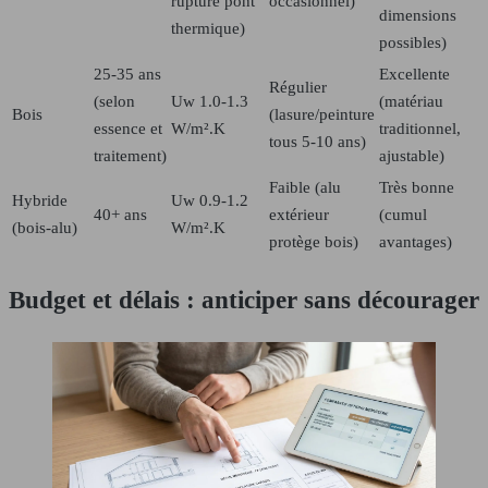
rupture pont
occasionnel)
dimensions
thermique)
possibles)
25-35 ans
Excellente
Régulier
(selon
Uw 1.0-1.3
(matériau
€
Bois
(lasure/peinture
essence et
W/m².K
traditionnel,
tous 5-10 ans)
traitement)
ajustable)
Faible (alu
Très bonne
Hybride
Uw 0.9-1.2
40+ ans
extérieur
(cumul
(bois-alu)
W/m².K
protège bois)
avantages)
Budget et délais : anticiper sans décourager