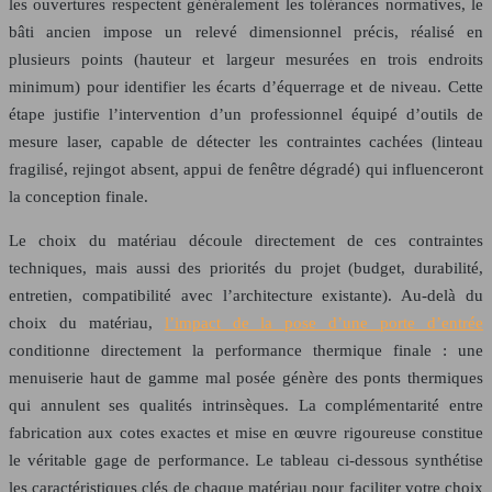
les ouvertures respectent généralement les tolérances normatives, le
bâti ancien impose un relevé dimensionnel précis, réalisé en
plusieurs points (hauteur et largeur mesurées en trois endroits
minimum) pour identifier les écarts d’équerrage et de niveau. Cette
étape justifie l’intervention d’un professionnel équipé d’outils de
mesure laser, capable de détecter les contraintes cachées (linteau
fragilisé, rejingot absent, appui de fenêtre dégradé) qui influenceront
la conception finale.
Le choix du matériau découle directement de ces contraintes
techniques, mais aussi des priorités du projet (budget, durabilité,
entretien, compatibilité avec l’architecture existante). Au-delà du
choix du matériau,
l’impact de la pose d’une porte d’entrée
conditionne directement la performance thermique finale : une
menuiserie haut de gamme mal posée génère des ponts thermiques
qui annulent ses qualités intrinsèques. La complémentarité entre
fabrication aux cotes exactes et mise en œuvre rigoureuse constitue
le véritable gage de performance. Le tableau ci-dessous synthétise
les caractéristiques clés de chaque matériau pour faciliter votre choix