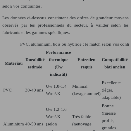
selon vos contraintes.
Les données ci-dessous constituent des ordres de grandeur moyens
observés par les professionnels du secteur, à valider selon les
fabricants et les gammes spécifiques.
PVC, aluminium, bois ou hybride : le match selon vos contra
Performance
Durabilité
thermique
Entretien
Compatibilité
Matériau
estimée
(Uw
requis
bâti ancien
indicatif)
Excellente
€
Uw 1.0-1.4
Minimal
PVC
30-40 ans
(léger,
q
W/m².K
(lavage annuel)
adaptable)
o
Bonne
Uw 1.2-1.6
(finesse
W/m².K
Très faible
profils,
Aluminium
40-50 ans
(selon
(nettoyage
(
grandes