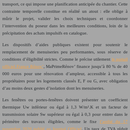
transport, ce qui impose une planification anticipée du chantier. Cette
contrainte temporelle constitue en réalité un atout : elle oblige à
mûrir le projet, valider les choix techniques et coordonner
l’intervention du poseur dans les meilleures conditions, loin de la
précipitation des achats impulsifs en catalogue.
Les dispositifs d’aides publiques existent pour soutenir le
remplacement de menuiseries peu performantes, sous réserve de
conditions d’éligibilité strictes. Comme le précise utilement
le portail
officiel
France Rénov’
, MaPrimeRénov’ finance jusqu’à 80 % de 40
000 euros pour une rénovation d’ampleur, accessible à tous les
propriétaires pour les logements classés E, F ou G, avec obligation
d’au moins deux gestes d’isolation dont les menuiseries.
Les fenêtres ou portes-fenêtres doivent présenter un coefficient
thermique Uw inférieur ou égal à 1,3 W/m².K et un facteur de
transmission solaire Sw supérieur ou égal à 0,3 pour entrer dans le
périmètre des travaux éligibles, comme le fixe
l’arrêté du 17
novembre 2020 publié au Journal Officiel
. Un taux de TVA réduit