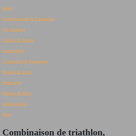
Santé
Enseignement & Formation
Vie Pratique
Culture & Sports
Automobile
Commerce & Economie
Beauté & mode
High-tech
Maison & Déco
Alimentation
Blog
Combinaison de triathlon,