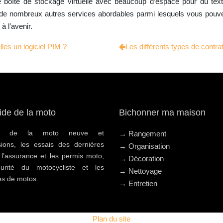
e boîte de stockage virtuelle avec beaucoup d’espace pour du texte
 de nombreux autres services abordables parmi lesquels vous pouvez 
à l’avenir.
les un logiciel PIM ?
Les différents types de contr
ide de la moto
Bichonner ma maison
hat de la moto neuve et
→ Rangement
sions, les essais des dernières
→ Organisation
 l’assurance et les permis moto,
→ Décoration
urité du motocycliste et les
→ Nettoyage
s de motos.
→ Entretien
Plan du site