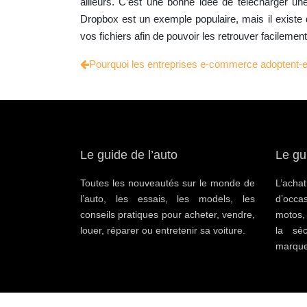
ailleurs. C’est une bonne idée de télécharger un
Dropbox est un exemple populaire, mais il existe
vos fichiers afin de pouvoir les retrouver facilement 
Pourquoi les entreprises e-commerce adoptent-el
Le guide de l’auto
Le gu
Toutes les nouveautés sur le monde de
L’ac
l’auto, les essais, les models, les
d’occa
conseils pratiques pour acheter, vendre,
motos,
louer, réparer ou entretenir sa voiture.
la séc
marque