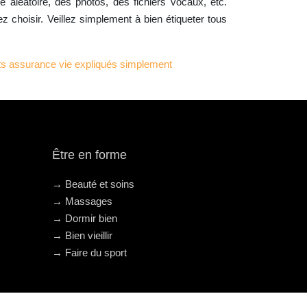
 aléatoire, des photos, des fichiers vocaux, etc.
choisir. Veillez simplement à bien étiqueter tous
ats assurance vie expliqués simplement
Être en forme
→ Beauté et soins
→ Massages
→ Dormir bien
→ Bien vieillir
→ Faire du sport