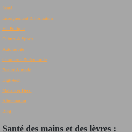
Santé
Enseignement & Formation
Vie Pratique
Culture & Sports
Automobile
Commerce & Economie
Beauté & mode
High-tech
Maison & Déco
Alimentation
Blog
Santé des mains et des lèvres :