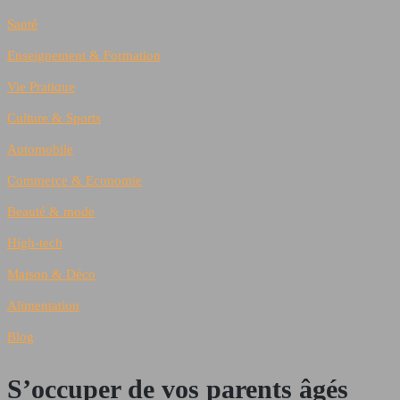
Santé
Enseignement & Formation
Vie Pratique
Culture & Sports
Automobile
Commerce & Economie
Beauté & mode
High-tech
Maison & Déco
Alimentation
Blog
S’occuper de vos parents âgés