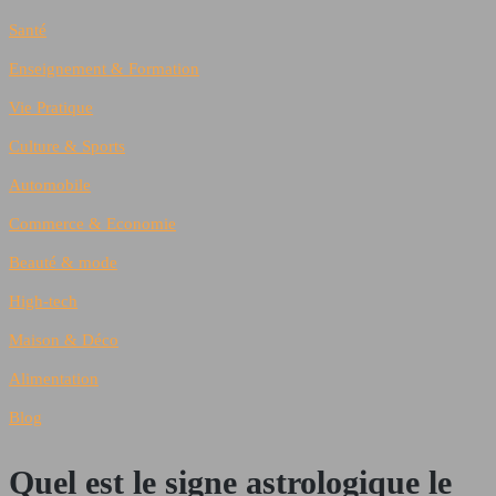
Santé
Enseignement & Formation
Vie Pratique
Culture & Sports
Automobile
Commerce & Economie
Beauté & mode
High-tech
Maison & Déco
Alimentation
Blog
Quel est le signe astrologique le