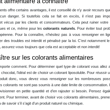
 alimentaire à connaître
iments offre certains avantages, il est conseillé de n’y avoir recours
cun danger. Si toutefois cela se fait en excès, il n’est pas imp
t vécus par les clients et consommateurs. Cela peut ruiner votre 
giques et ce, même pour les
colorants naturels
. Pour éviter tout pro
péenne. Pour la connaître, n’hésitez pas à vous renseigner en ligne
r des troubles est interdit et pénalisé par la loi. C’est notamment l
 assurez-vous toujours que cela est acceptable et non interdit!
ître sur les colorants alimentaires
 n’importe comment. Pour déterminer quel type de colorant vous allez a
ocolat, l’idéal est de choisir un colorant liposoluble. Pour réussir 
roduit donc, vous devez vous renseigner sur les nombreuses possibi
colorants ne sont pas soumis à une date limite de consommation. Il fa
isionner en petite quantité et d’en rajouter si besoin. Pensez égal
nt. Pour terminer, avant de choisir vos colorants alimentaires, prenez
 de savoir s’il s’agit d’un produit naturel ou chimique.