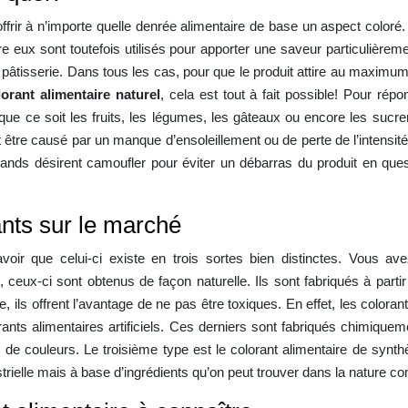
r offrir à n’importe quelle denrée alimentaire de base un aspect colo
tre eux sont toutefois utilisés pour apporter une saveur particulièrem
 pâtisserie. Dans tous les cas, pour que le produit attire au maximum
lorant alimentaire naturel
, cela est tout à fait possible! Pour rép
 ce soit les fruits, les légumes, les gâteaux ou encore les sucrerie
t être causé par un manque d’ensoleillement ou de perte de l’intensité
ds désirent camoufler pour éviter un débarras du produit en questi
ants sur le marché
t savoir que celui-ci existe en trois sortes bien distinctes. Vous
 ceux-ci sont obtenus de façon naturelle. Ils sont fabriqués à part
, ils offrent l’avantage de ne pas être toxiques. En effet, les colora
ants alimentaires artificiels. Ces derniers sont fabriqués chimique
de couleurs. Le troisième type est le colorant alimentaire de synthè
ustrielle mais à base d’ingrédients qu’on peut trouver dans la nature c