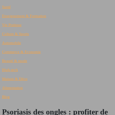
Santé
Enseignement & Formation
Vie Pratique
Culture & Sports
Automobile
Commerce & Economie
Beauté & mode
High-tech
Maison & Déco
Alimentation
Blog
Psoriasis des ongles : profiter de