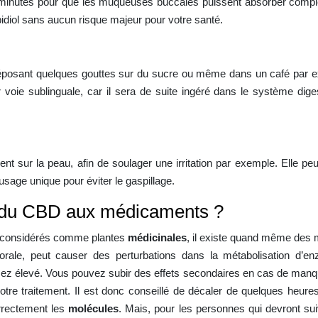
 minutes pour que les muqueuses buccales puissent absorber complè
idiol sans aucun risque majeur pour votre santé.
 déposant quelques gouttes sur du sucre ou même dans un café par e
r voie sublinguale, car il sera de suite ingéré dans le système dige
ent sur la peau, afin de soulager une irritation par exemple. Elle 
 usage unique pour éviter le gaspillage.
ns du CBD aux médicaments ?
s, considérés comme plantes
médicinales
, il existe quand même des 
orale, peut causer des perturbations dans la métabolisation d’en
z élevé. Vous pouvez subir des effets secondaires en cas de manque
e votre traitement. Il est donc conseillé de décaler de quelques he
rrectement les
molécules
. Mais, pour les personnes qui devront sui