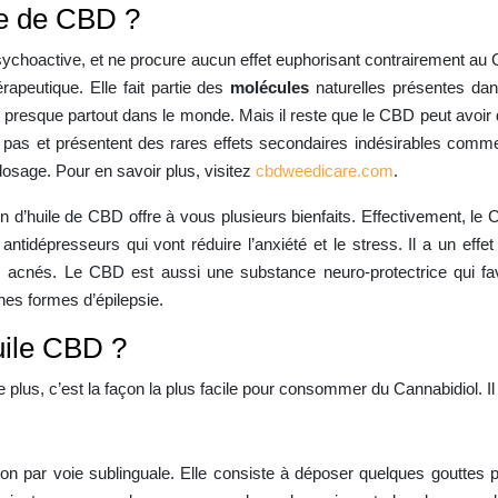
ile de CBD ?
sychoactive, et ne procure aucun effet euphorisant contrairement au
rapeutique. Elle fait partie des
molécules
naturelles présentes dan
 presque partout dans le monde. Mais il reste que le CBD peut avoir des 
 pas et présentent des rares effets secondaires indésirables comm
osage. Pour en savoir plus, visitez
cbdweedicare.com
.
huile de CBD offre à vous plusieurs bienfaits. Effectivement, le Ca
antidépresseurs qui vont réduire l’anxiété et le stress. Il a un effet
es acnés. Le CBD est aussi une substance neuro-protectrice qui favor
ines formes d’épilepsie.
ile CBD ?
lus, c’est la façon la plus facile pour consommer du Cannabidiol. Il
ion par voie sublinguale. Elle consiste à déposer quelques gouttes