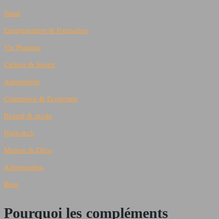
Santé
Enseignement & Formation
Vie Pratique
Culture & Sports
Automobile
Commerce & Economie
Beauté & mode
High-tech
Maison & Déco
Alimentation
Blog
Pourquoi les compléments