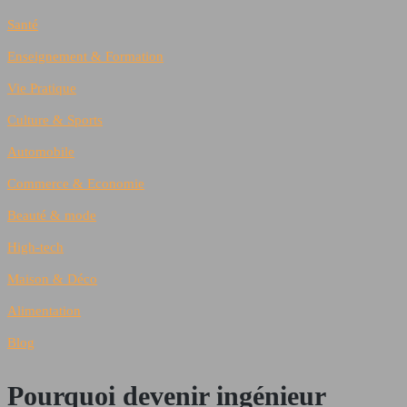
Santé
Enseignement & Formation
Vie Pratique
Culture & Sports
Automobile
Commerce & Economie
Beauté & mode
High-tech
Maison & Déco
Alimentation
Blog
Pourquoi devenir ingénieur