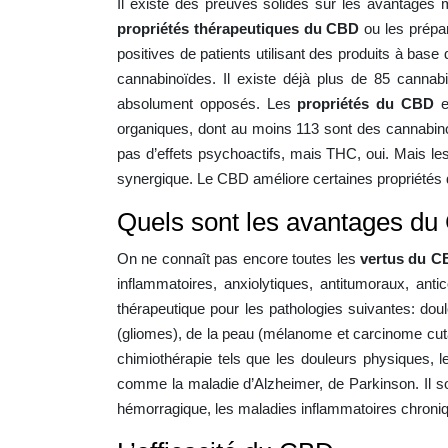
Il existe des preuves solides sur les avantages 
propriétés thérapeutiques du CBD
ou les prépa
positives de patients utilisant des produits à bas
cannabinoïdes. Il existe déjà plus de 85 cannab
absolument opposés. Les
propriétés du CBD
organiques, dont au moins 113 sont des cannabino
pas d’effets psychoactifs, mais THC, oui. Mais les 
synergique. Le CBD améliore certaines propriétés
Quels sont les avantages du
On ne connaît pas encore toutes les
vertus du 
inflammatoires, anxiolytiques, antitumoraux, anti
thérapeutique pour les pathologies suivantes: dou
(gliomes), de la peau (mélanome et carcinome cutané
chimiothérapie tels que les douleurs physiques, le
comme la maladie d’Alzheimer, de Parkinson. Il sou
hémorragique, les maladies inflammatoires chroni