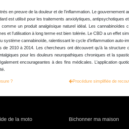
trés en preuve de la douleur et de l’inflammation. Le gouvernement 
ard est utilisé pour les traitements anxiolytiques, antipsychotiques e
é comme un produit analgésique naturel idéal. Les cannabinoïdes 
es et l’utilisation à long terme est bien tolérée. Le CBD a un effet s
 du système cannabinoïde, ralentissant le cycle d’inflammation auto-
s de 2010 à 2014. Les chercheurs ont découvert qu’à la structure d
talgiques pour les douleurs neuropathiques chroniques et la spastici
également encourageantes à des fins médicales. L’application quo
té.
sure ?
Procédure simplifiée de reco
ide de la moto
Bichonner ma maison