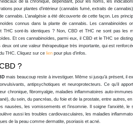
médicaux de la chronique, dépendant, pour les noms, les indications
rations pour plantes d’intérieur (cannabis fumé, extraits de cannabi
e de cannabis. L’analgésie a été découverte de cette façon. Les prin
inoïdes connus dans la plante de cannabis. Les cannabinoïdes ont
et THC sont-ils identiques ? Non, CBD et THC ne sont pas les 
ïdes. Et ces cannabinoïdes, parmi eux, il CBD et le THC se distingu
deux ont une valeur thérapeutique très importante, qui est renforcée 
 du THC. Cliquez sur ce
lien
pour plus d’infos.
 CBD ?
CBD
mais beaucoup reste à investiguer. Même si jusqu’à présent, il ex
convulsivants, antipsychotiques et neuroprotecteurs. Ce qu’il apport
leur chronique, fibromyalgie, maladies inflammatoires auto-immunes, 
), du sein, du pancréas, du foie et de la prostate, entre autres, en t
s nausées, les vomissements et l’insomnie. Il soigne l’anxiété, le 
lève aussi les troubles cardiovasculaires, les maladies inflammatoire
ques de la peau comme dermatite, psoriasis et acné.