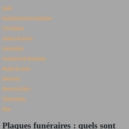
Santé
Enseignement & Formation
Vie Pratique
Culture & Sports
Automobile
Commerce & Economie
Beauté & mode
High-tech
Maison & Déco
Alimentation
Blog
Plaques funéraires : quels sont