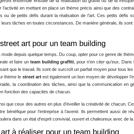
geront ensemble ensuite de la réalisation du graffiti ou de la fresque
 l’activité en mettant en place un thème précis ainsi que des contrain
s ou de petits défis durant la réalisation de l’art. Ces petits défis
leurs tâches en toutes circonstances. De manière générale, ils sont re
street art pour un team building
la mode depuis quelque temps. Du coup, opter pour ce genre de thème
rale et faire un
team building
graffiti
, pour n’en citer qu’eux. Dans
nt que le travail. Ils sont de surcroît un parfait moyen pour tous les 
ur thème le
street art
est également un bon moyen de développer l’espr
ntraide, la coordination des tâches, ainsi que la communication en 
en fonction des capacités de chacun.
nsi que ceux des autres en plus d’éveiller la créativité de chacun. Ce
 être bénéfique pour l’entreprise à l’avenir. Ils permettent aussi de
éroulera dans un état d’esprit convivial, ouvert et chaleureux avec de 
 art à réaliser pour un team building