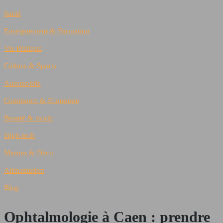
Santé
Enseignement & Formation
Vie Pratique
Culture & Sports
Automobile
Commerce & Economie
Beauté & mode
High-tech
Maison & Déco
Alimentation
Blog
Ophtalmologie à Caen : prendre