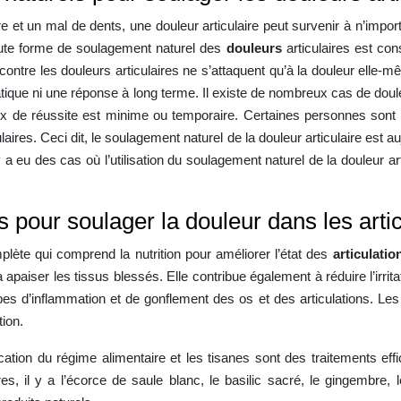
et un mal de dents, une douleur articulaire peut survenir à n’import
ute forme de soulagement naturel des
douleurs
articulaires est con
contre les douleurs articulaires ne s’attaquent qu’à la douleur ell
ratique ni une réponse à long terme. Il existe de nombreux cas de dou
ux de réussite est minime ou temporaire. Certaines personnes son
aires. Ceci dit, le soulagement naturel de la douleur articulaire est a
 y a eu des cas où l’utilisation du soulagement naturel de la douleur 
 pour soulager la douleur dans les artic
plète qui comprend la nutrition pour améliorer l’état des
articulatio
e à apaiser les tissus blessés. Elle contribue également à réduire l’i
types d’inflammation et de gonflement des os et des articulations. Le
tion.
ification du régime alimentaire et les tisanes sont des traitements ef
es, il y a l’écorce de saule blanc, le basilic sacré, le gingembre, 