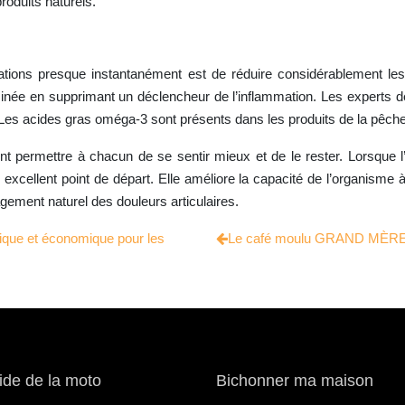
roduits naturels.
ulations presque instantanément est de réduire considérablement le
minée en supprimant un déclencheur de l’inflammation. Les experts
es acides gras oméga-3 sont présents dans les produits de la pêche, l
nt permettre à chacun de se sentir mieux et de le rester. Lorsque l
xcellent point de départ. Elle améliore la capacité de l’organisme à l
gement naturel des douleurs articulaires.
atique et économique pour les
Le café moulu GRAND MÈRE : 
ide de la moto
Bichonner ma maison