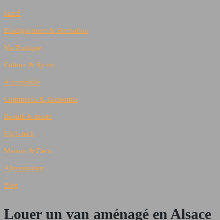
Santé
Enseignement & Formation
Vie Pratique
Culture & Sports
Automobile
Commerce & Economie
Beauté & mode
High-tech
Maison & Déco
Alimentation
Blog
Louer un van aménagé en Alsace