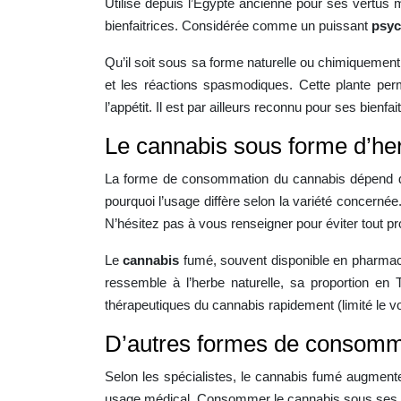
Utilisé depuis l’Égypte ancienne pour ses vertus 
bienfaitrices. Considérée comme un puissant
psyc
Qu’il soit sous sa forme naturelle ou chimiquement
et les réactions spasmodiques. Cette plante perm
l’appétit. Il est par ailleurs reconnu pour ses bienf
Le cannabis sous forme d’he
La forme de consommation du cannabis dépend des
pourquoi l’usage diffère selon la variété concernée
N’hésitez pas à vous renseigner pour éviter tout p
Le
cannabis
fumé, souvent disponible en pharmaci
ressemble à l’herbe naturelle, sa proportion en 
thérapeutiques du cannabis rapidement (limité le vo
D’autres formes de consomma
Selon les spécialistes, le cannabis fumé augmente l
usage médical. Consommer le cannabis sous ses a