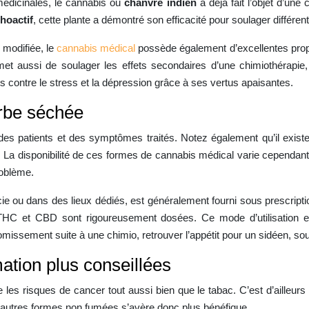
médicinales, le cannabis ou
chanvre indien
a déjà fait l’objet d’une
hoactif
, cette plante a démontré son efficacité pour soulager différ
 modifiée, le
cannabis médical
possède également d’excellentes propr
et aussi de soulager les effets secondaires d’une chimiothérapie,
aits contre le stress et la dépression grâce à ses vertus apaisantes.
rbe séchée
 patients et des symptômes traités. Notez également qu’il existe 
. La disponibilité de ces formes de cannabis médical varie cependant en
roblème.
e ou dans des lieux dédiés, est généralement fourni sous prescript
THC et CBD sont rigoureusement dosées. Ce mode d’utilisation est
missement suite à une chimio, retrouver l’appétit pour un sidéen, sou
tion plus conseillées
es risques de cancer tout aussi bien que le tabac. C’est d’ailleurs la 
utres formes non fumées s’avère donc plus bénéfique.