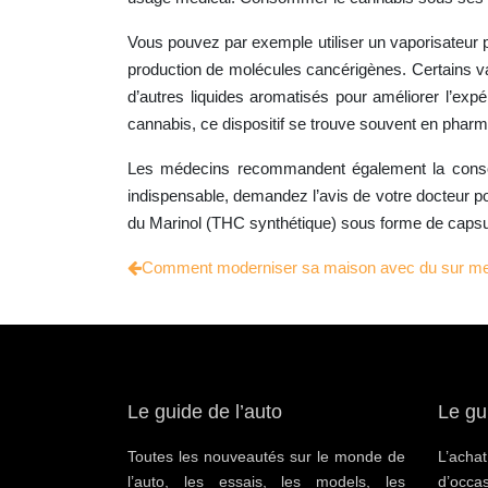
Vous pouvez par exemple utiliser un vaporisateur p
production de molécules cancérigènes. Certains vap
d’autres liquides aromatisés pour améliorer l’exp
cannabis, ce dispositif se trouve souvent en pharm
Les médecins recommandent également la consomm
indispensable, demandez l’avis de votre docteur p
du Marinol (THC synthétique) sous forme de capsu
Comment moderniser sa maison avec du sur me
Le guide de l’auto
Le gu
Toutes les nouveautés sur le monde de
L’ac
l’auto, les essais, les models, les
d’occa