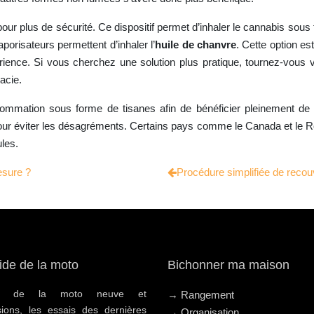
our plus de sécurité. Ce dispositif permet d’inhaler le cannabis sous 
orisateurs permettent d’inhaler l’
huile de chanvre
. Cette option es
érience. Si vous cherchez une solution plus pratique, tournez-vous 
acie.
ation sous forme de tisanes afin de bénéficier pleinement de ses
our éviter les désagréments. Certains pays comme le Canada et le R
les.
sure ?
Procédure simplifiée de reco
ide de la moto
Bichonner ma maison
hat de la moto neuve et
→ Rangement
sions, les essais des dernières
→ Organisation