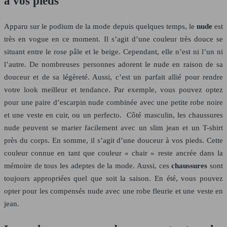
à vos pieds
Apparu sur le podium de la mode depuis quelques temps, le
nude
est
très en vogue en ce moment. Il s’agit d’une couleur très douce se
situant entre le rose pâle et le beige. Cependant, elle n’est ni l’un ni
l’autre. De nombreuses personnes adorent le nude en raison de sa
douceur et de sa légèreté. Aussi, c’est un parfait allié pour rendre
votre look meilleur et tendance. Par exemple, vous pouvez optez
pour une paire d’escarpin nude combinée avec une petite robe noire
et une veste en cuir, ou un perfecto. Côté masculin, les chaussures
nude peuvent se marier facilement avec un slim jean et un T-shirt
près du corps. En somme, il s’agit d’une douceur à vos pieds. Cette
couleur connue en tant que couleur « chair » reste ancrée dans la
mémoire de tous les adeptes de la mode. Aussi, ces
chaussures
sont
toujours appropriées quel que soit la saison. En été, vous pouvez
opter pour les compensés nude avec une robe fleurie et une veste en
jean.