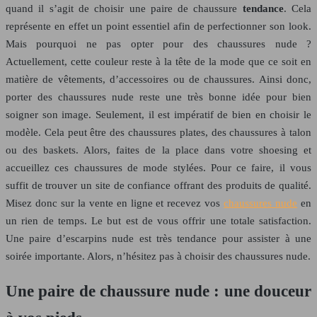
quand il s’agit de choisir une paire de chaussure
tendance
. Cela
représente en effet un point essentiel afin de perfectionner son look.
Mais pourquoi ne pas opter pour des chaussures nude ?
Actuellement, cette couleur reste à la tête de la mode que ce soit en
matière de vêtements, d’accessoires ou de chaussures. Ainsi donc,
porter des chaussures nude reste une très bonne idée pour bien
soigner son image. Seulement, il est impératif de bien en choisir le
modèle. Cela peut être des chaussures plates, des chaussures à talon
ou des baskets. Alors, faites de la place dans votre shoesing et
accueillez ces chaussures de mode stylées. Pour ce faire, il vous
suffit de trouver un site de confiance offrant des produits de qualité.
Misez donc sur la vente en ligne et recevez vos
chaussures nude
en
un rien de temps. Le but est de vous offrir une totale satisfaction.
Une paire d’escarpins nude est très tendance pour assister à une
soirée importante. Alors, n’hésitez pas à choisir des chaussures nude.
Une paire de chaussure nude : une douceur