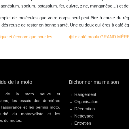
gnésium, sodium, potassium, fer, cuivre, zinc, manganèse…) et des 
mplet de molécules que votre corps perd peut-être à cause du régim
onne désireuse de rester en bonne santé. Une ou deux cuillères à café é
atique et économique pour les
Le café moulu GRAND MÈRE : 
ide de la moto
Bichonner ma maison
hat de la moto neuve et
→ Rangement
sions, les essais des dernières
→ Organisation
 l’assurance et les permis moto,
→ Décoration
urité du motocycliste et les
→ Nettoyage
s de motos.
→ Entretien