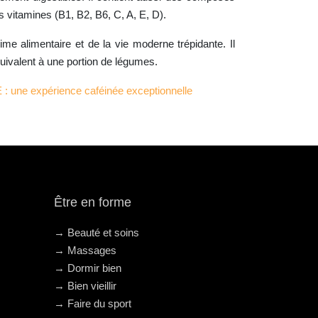
vitamines (B1, B2, B6, C, A, E, D).
e alimentaire et de la vie moderne trépidante. Il
quivalent à une portion de légumes.
une expérience caféinée exceptionnelle
Être en forme
→ Beauté et soins
→ Massages
→ Dormir bien
→ Bien vieillir
→ Faire du sport