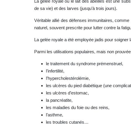
La gelée royale ou le lait des abeilles est une sub
de sa vie) et des larves (jusqu’à trois jours).
Véritable allié des défenses immunitaires, comme 
naturel, souvent prescrite pour lutter contre la fat
La gelée royale a été employée jadis pour soigner l
Parmi les utilisations populaires, mais non prouvées
le traitement du syndrome prémenstruel,
l’infertilité,
l’hypercholestérolémie,
les ulcères du pied diabétique (une complicat
les ulcères d’estomac,
la pancréatite,
les maladies du foie ou des reins,
l’asthme,
les troubles cutanés…