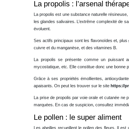
La propolis : l’arsenal thérap
La propolis est une substance naturelle résineuse, 
les glandes salivaires. L’extrême complexité de sa
évoluent.
Ses actifs principaux sont les flavonoïdes et, plu
cuivre et du manganèse, et des vitamines B.
La propolis se présente comme un puissant antibi
mycostatique, etc. Elle constitue donc une bonne pr
Grâce à ses propriétés émollientes, antioxydantes,
apaisants. On peut les trouver sur le site
https://p
La prise de propolis par voie orale et cutanée ne 
marquées. En cas de suspicion, consultez immédiat
Le pollen : le super aliment
Les abeilles recueillent le pollen des fleurs. Il 