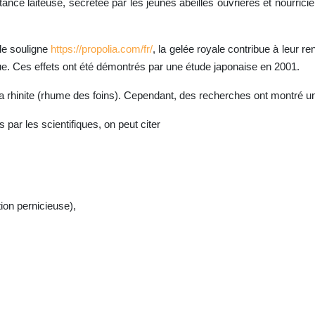
stance laiteuse, sécrétée par les jeunes abeilles ouvrières et nourrici
le souligne
https://propolia.com/fr/
, la gelée royale contribue à leur ren
igue. Ces effets ont été démontrés par une étude japonaise en 2001.
a rhinite (rhume des foins). Cependant, des recherches ont montré une
 par les scientifiques, on peut citer
ion pernicieuse),