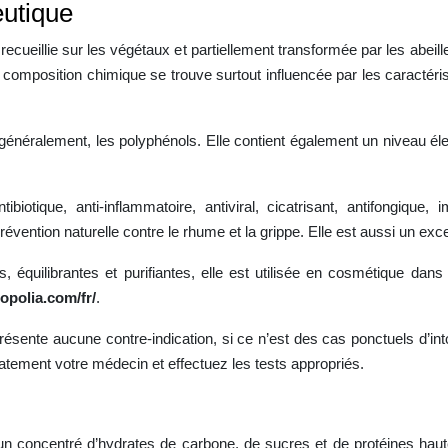
eutique
recueillie sur les végétaux et partiellement transformée par les abei
 composition chimique se trouve surtout influencée par les caractéri
s généralement, les polyphénols. Elle contient également un niveau 
otique, anti-inflammatoire, antiviral, cicatrisant, antifongique, i
évention naturelle contre le rhume et la grippe. Elle est aussi un exce
 équilibrantes et purifiantes, elle est utilisée en cosmétique dans l
ropolia.com/fr/
.
présente aucune contre-indication, si ce n’est des cas ponctuels d’in
ement votre médecin et effectuez les tests appropriés.
est un concentré d’hydrates de carbone, de sucres et de protéines ha