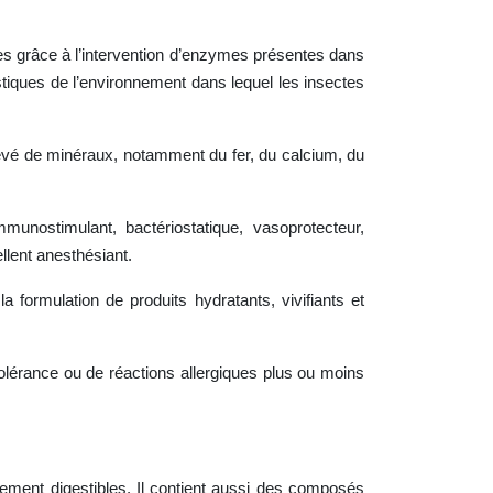
lles grâce à l’intervention d’enzymes présentes dans
stiques de l’environnement dans lequel les insectes
élevé de minéraux, notamment du fer, du calcium, du
mmunostimulant, bactériostatique, vasoprotecteur,
llent anesthésiant.
a formulation de produits hydratants, vivifiants et
tolérance ou de réactions allergiques plus ou moins
utement digestibles. Il contient aussi des composés