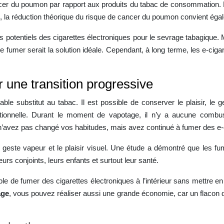
ancer du poumon par rapport aux produits du tabac de consommation. B
s, la réduction théorique du risque de cancer du poumon convient éga
potentiels des cigarettes électroniques pour le sevrage tabagique. 
mer serait la solution idéale. Cependant, à long terme, les e-cigaret
r une transition progressive
able substitut au tabac. Il est possible de conserver le plaisir, le 
aditionnelle. Durant le moment de vapotage, il n’y a aucune combu
n’avez pas changé vos habitudes, mais avez continué à fumer des e-c
geste vapeur et le plaisir visuel. Une étude a démontré que les fum
eurs conjoints, leurs enfants et surtout leur santé.
ble de fumer des cigarettes électroniques à l’intérieur sans mettre e
age
, vous pouvez réaliser aussi une grande économie, car un flacon 