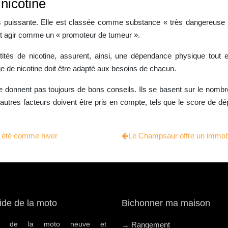
nicotine
s puissante. Elle est classée comme substance « très dangereuse »
eut agir comme un « promoteur de tumeur ».
ntités de nicotine, assurent, ainsi, une dépendance physique to
age de nicotine doit être adapté aux besoins de chacun.
 donnent pas toujours de bons conseils. Ils se basent sur le nombr
autres facteurs doivent être pris en compte, tels que le score de 
ur été comme hiver
Le Champsaur offre un immobi
ide de la moto
Bichonner ma maison
hat de la moto neuve et
→ Rangement