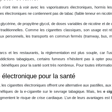
 n’ont rien à voir avec les vaporisateurs électroniques, hormis le
tes électroniques ne contiennent pas de tabac (faible teneur en nicoti
e glycérine, de propylène glycol, de doses variables de nicotine et de
 traditionnelles. Comme les cigarettes classiques, son usage est
x personnels, les transports en commun fermés (tramway, bus, métro
s et les restaurants, la réglementation est plus souple, car l’us
ictions tabagiques, certains fumeurs n’hésitent pas à opter pour
bénéfiques pour la santé sont très nombreux. Pour toutes information
 électronique pour la santé
 les cigarettes électroniques offrent une alternative aux pastilles, 
néfiques de la e-cigarette sur le sevrage tabagique. Mais, les
e cig
ugmentent le risque de crise cardiaque. L’un de leurs avantages est 