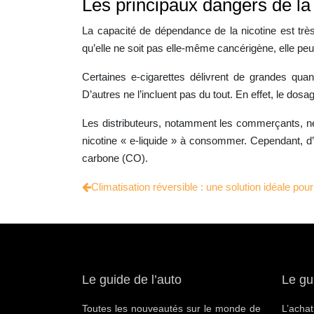
Les principaux dangers de la 
La capacité de dépendance de la nicotine est trè
qu’elle ne soit pas elle-même cancérigène, elle p
Certaines e-cigarettes délivrent de grandes qua
D’autres ne l’incluent pas du tout. En effet, le dos
Les distributeurs, notamment les commerçants, ne
nicotine « e-liquide » à consommer. Cependant, d’
carbone (CO).
Climatisation réversible : une solution idéale po
Le guide de l’auto
Le gu
Toutes les nouveautés sur le monde de
L’ac