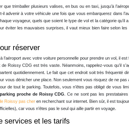
 que trimballer plusieurs valises, en bus ou en taxi, jusqu’à l’aérop
a-t-il advenir à votre véhicule une fois que vous embarquerez dans l’
aque voyageur, quels que soient le type de vol et la catégorie qu’il a
 pour éviter les mauvaises surprises, il vaut mieux bien faire selon l
our réserver
l’aéroport avec votre voiture personnelle pour prendre un vol, il est
oport de Roissy CDG est très vaste. Néanmoins, rappelez-vous qu’il s’a
i partent quotidiennement. Le fait que cet endroit soit très fréquenté
our vous dénicher une place. Non seulement vous risquez de ne pas avo
tour de tout le parking. Toutefois, vous n’êtes pas obligé de vous limi
parking proche de Roissy CDG
. Ce ne sont pas les prestataire
de Roissy pas cher
en recherchant sur internet. Bien sûr, il est toujo
cielles), car vous n’êtes pas le seul qui aille partir en voyage.
services et les tarifs