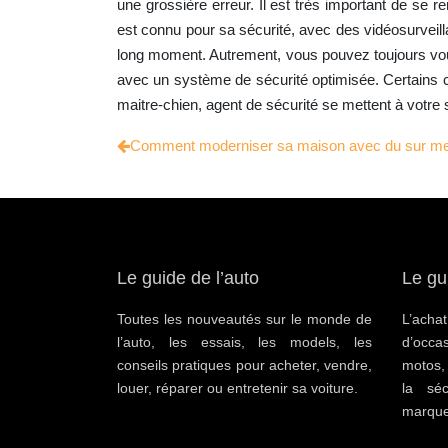
une grossière erreur. Il est très important de se r
est connu pour sa sécurité, avec des vidéosurveil
long moment. Autrement, vous pouvez toujours vou
avec un système de sécurité optimisée. Certains co
maitre-chien, agent de sécurité se mettent à votre 
Comment moderniser sa maison avec du sur me
Le guide de l’auto
Le gu
Toutes les nouveautés sur le monde de
L’ac
l’auto, les essais, les models, les
d’occa
conseils pratiques pour acheter, vendre,
motos,
louer, réparer ou entretenir sa voiture.
la séc
marque