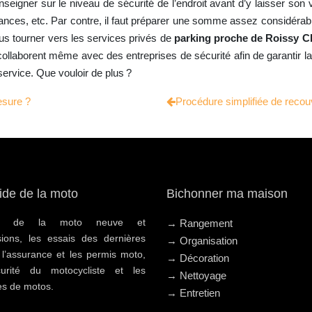
enseigner sur le niveau de sécurité de l’endroit avant d’y laisser son
lances, etc. Par contre, il faut préparer une somme assez considérab
s tourner vers les services privés de
parking proche de Roissy 
llaborent même avec des entreprises de sécurité afin de garantir la sé
service. Que vouloir de plus ?
sure ?
Procédure simplifiée de reco
ide de la moto
Bichonner ma maison
hat de la moto neuve et
→ Rangement
sions, les essais des dernières
→ Organisation
 l’assurance et les permis moto,
→ Décoration
urité du motocycliste et les
→ Nettoyage
s de motos.
→ Entretien