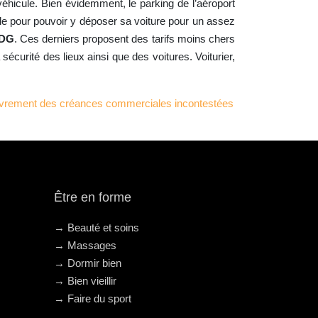
 véhicule. Bien évidemment, le parking de l’aéroport
le pour pouvoir y déposer sa voiture pour un assez
CDG
. Ces derniers proposent des tarifs moins chers
curité des lieux ainsi que des voitures. Voiturier,
uvrement des créances commerciales incontestées
Être en forme
→ Beauté et soins
→ Massages
→ Dormir bien
→ Bien vieillir
→ Faire du sport