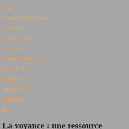
Santé
Enseignement & Formation
Vie Pratique
Culture & Sports
Automobile
Commerce & Economie
Beauté & mode
High-tech
Maison & Déco
Alimentation
Blog
La voyance : une ressource