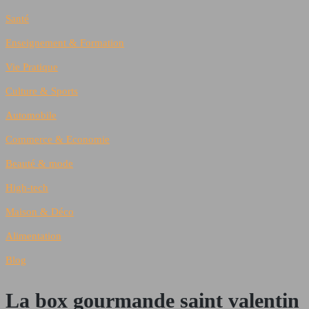
Santé
Enseignement & Formation
Vie Pratique
Culture & Sports
Automobile
Commerce & Economie
Beauté & mode
High-tech
Maison & Déco
Alimentation
Blog
La box gourmande saint valentin