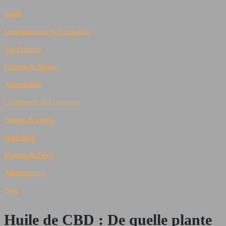
Santé
Enseignement & Formation
Vie Pratique
Culture & Sports
Automobile
Commerce & Economie
Beauté & mode
High-tech
Maison & Déco
Alimentation
Blog
Huile de CBD : De quelle plante