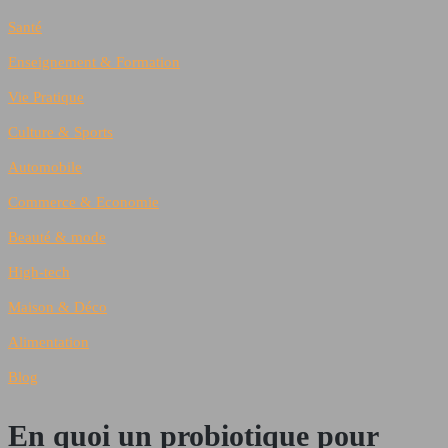
Santé
Enseignement & Formation
Vie Pratique
Culture & Sports
Automobile
Commerce & Economie
Beauté & mode
High-tech
Maison & Déco
Alimentation
Blog
En quoi un probiotique pour