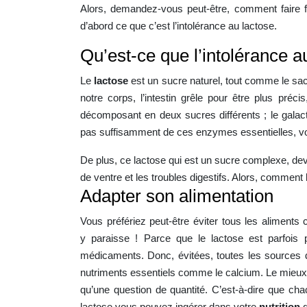
Alors, demandez-vous peut-être, comment faire f
d’abord ce que c’est l’intolérance au lactose.
Qu’est-ce que l’intolérance a
Le
lactose
est un sucre naturel, tout comme le sacc
notre corps, l’intestin grêle pour être plus préci
décomposant en deux sucres différents ; le galact
pas suffisamment de ces enzymes essentielles, vous 
De plus, ce lactose qui est un sucre complexe, devi
de ventre et les troubles digestifs.
Alors, comment lu
Adapter son alimentation
Vous préfériez peut-être éviter tous les aliments
y paraisse ! Parce que le lactose est parfois 
médicaments. Donc, évitées, toutes les sources de
nutriments essentiels comme le calcium. Le mieux al
qu’une question de quantité. C’est-à-dire que cha
lactose vous pouvez ingérer dans votre
nutrition
q