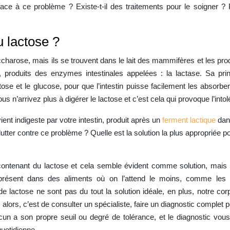
ace à ce problème ? Existe-t-il des traitements pour le soigner ?
u lactose ?
harose, mais ils se trouvent dans le lait des mammifères et les produ
s, produits des enzymes intestinales appelées : la lactase. Sa prin
ose et le glucose, pour que l’intestin puisse facilement les absorbe
n’arrivez plus à digérer le lactose et c’est cela qui provoque l’into
ent indigeste par votre intestin, produit après un
ferment lactique
dans
tter contre ce problème ? Quelle est la solution la plus appropriée pou
 contenant du lactose et cela semble évident comme solution, mais 
présent dans des aliments où on l’attend le moins, comme les bi
 lactose ne sont pas du tout la solution idéale, en plus, notre corp
ors, c’est de consulter un spécialiste, faire un diagnostic complet po
cun a son propre seuil ou degré de tolérance, et le diagnostic vou
uotidienne.