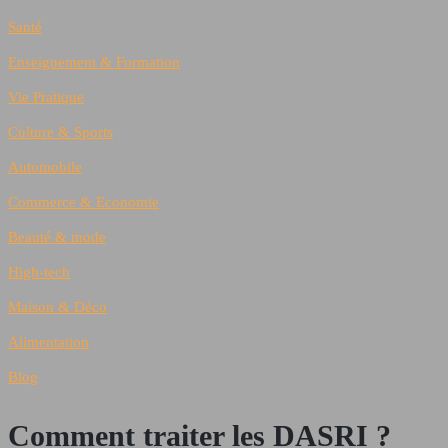
Santé
Enseignement & Formation
Vie Pratique
Culture & Sports
Automobile
Commerce & Economie
Beauté & mode
High-tech
Maison & Déco
Alimentation
Blog
Comment traiter les DASRI ?