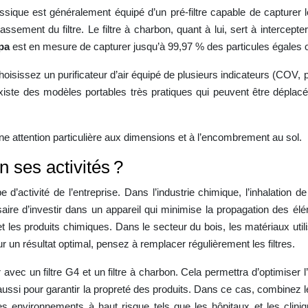
ssique est généralement équipé d’un pré-filtre capable de capturer les
ssement du filtre. Le filtre à charbon, quant à lui, sert à intercepte
epa
est en mesure de capturer jusqu’à 99,97 % des particules égales 
r, choisissez un purificateur d’air équipé de plusieurs indicateurs (C
u’il existe des modèles portables très pratiques qui peuvent être dépl
 une attention particulière aux dimensions et à l’encombrement au sol.
on ses activités ?
e d’activité de l’entreprise. Dans l’industrie chimique, l’inhalatio
aire d’investir dans un appareil qui minimise la propagation des élé
es produits chimiques. Dans le secteur du bois, les matériaux utilisés
r un résultat optimal, pensez à remplacer régulièrement les filtres.
ur avec un filtre G4 et un filtre à charbon. Cela permettra d’optimiser l’e
aussi pour garantir la propreté des produits. Dans ce cas, combinez l
 environnements à haut risque tels que les hôpitaux et les clinique