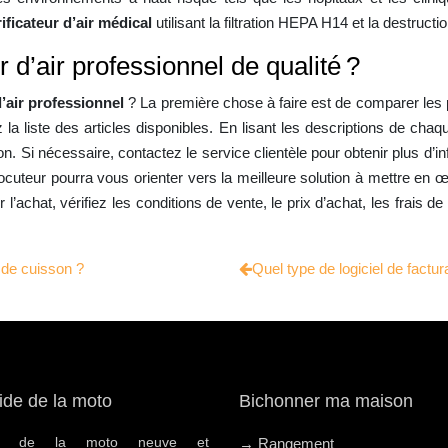
ificateur d’air médical
utilisant la filtration HEPA H14 et la destruct
 d’air professionnel de qualité ?
d’air professionnel
? La première chose à faire est de comparer les 
z la liste des articles disponibles. En lisant les descriptions de ch
on. Si nécessaire, contactez le service clientèle pour obtenir plus d’i
locuteur pourra vous orienter vers la meilleure solution à mettre en 
’achat, vérifiez les conditions de vente, le prix d’achat, les frais de 
 de cuisson ?
Quel type de logiciel de factur
ide de la moto
Bichonner ma maison
hat de la moto neuve et
→ Rangement