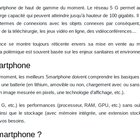
tphone de haut de gamme du moment. Le réseau 5 G permet aux util
arge capacité qui peuvent atteindre jusqu’à hauteur de 100 gigabits. I
termes de connexions avec les objets connexes par conséquent, 
 de la téléchirurgie, les jeux vidéo en ligne, des vidéoconférences…
e se montre toujours réticente envers sa mise en vente au marc
a polémique est souvent basée sur les enjeux sanitaires et environ
artphone
moment, les meilleurs Smartphone doivent comprendre les basiques su
, une batterie (en lithium, amovible ou non, chargement avec ou sans f
 image mesurée en pixels, une technologie d’affichage, etc.).
, etc.) les performances (processeur, RAM, GPU, etc.) sans oubli
i que le stockage (avec mémoire intégrée, une extension stockag
 vos besoins.
martphone ?