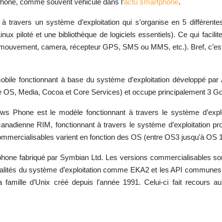
tphone, comme souvent véhiculé dans l’
actu smartphone
.
 à travers un système d’exploitation qui s’organise en 5 différente
nux piloté et une bibliothèque de logiciels essentiels). Ce qui facili
 mouvement, camera, récepteur GPS, SMS ou MMS, etc.). Bref, c’est 
le fonctionnant à base du système d’exploitation développé par Appl
OS, Media, Cocoa et Core Services) et occupe principalement 3 Go à 
 Phone est le modèle fonctionnant à travers le système d’explo
nadienne RIM, fonctionnant à travers le système d’exploitation prop
ommercialisables varient en fonction des OS (entre OS3 jusqu’à OS 1
phone fabriqué par Symbian Ltd. Les versions commercialisables s
onnalités du système d’exploitation comme EKA2 et les API communes ai
 la famille d’Unix créé depuis l’année 1991. Celui-ci fait recours 