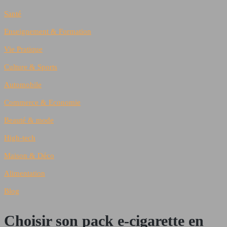
Santé
Enseignement & Formation
Vie Pratique
Culture & Sports
Automobile
Commerce & Economie
Beauté & mode
High-tech
Maison & Déco
Alimentation
Blog
Choisir son pack e-cigarette en