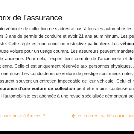
 prix de l’assurance
e auto véhicule de collection ne s’adresse pas à tous les automobilist
 moins 3 ans de permis de conduire et avoir 21 ans au minimum. Les p
e. Cette règle est une condition restrictive particulière. Les
véhicu
 autre voiture pour un usage courant. Les assureurs peuvent mandater u
ile ancienne. Pour cela, l’expert tient compte de l’ancienneté et d
ienne. Celle-ci est uniquement réservée aux personnes physiques. À l
onéreuse. Les conducteurs de voiture de prestige sont mieux notés pa
 assurent souvent un entretien impeccable de leur véhicule. Celui-ci n
surance d’une voiture de collection
peut être moins coûteuse que
’automobiliste est abonnée à une revue spécialisée démontrant son 
 pare-brise à Amiens ?
Les critères cachés qui influen