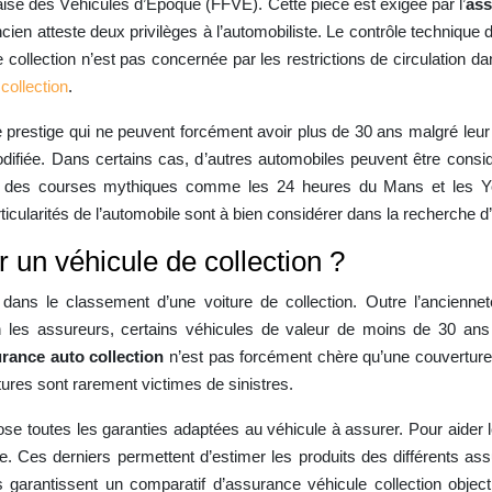
aise des Véhicules d’Époque (FFVE). Cette pièce est exigée par l’
ass
ncien atteste deux privilèges à l’automobiliste. Le contrôle technique d
e collection n’est pas concernée par les restrictions de circulation 
collection
.
 prestige qui ne peuvent forcément avoir plus de 30 ans malgré leur v
odifiée. Dans certains cas, d’autres automobiles peuvent être cons
pé à des courses mythiques comme les 24 heures du Mans et les Yo
cularités de l’automobile sont à bien considérer dans la recherche d’
 un véhicule de collection ?
ns le classement d’une voiture de collection. Outre l’ancienneté
elon les assureurs, certains véhicules de valeur de moins de 30 an
rance auto collection
n’est pas forcément chère qu’une couverture
tures sont rarement victimes de sinistres.
se toutes les garanties adaptées au véhicule à assurer. Pour aider le
. Ces derniers permettent d’estimer les produits des différents assu
s garantissent un comparatif d’assurance véhicule collection objecti