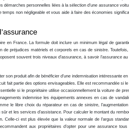
 Les démarches personnelles liées à la sélection d’une assurance voit
 temps non négligeable et vous aide à faire des économies significati
l’assurance
re en France. La formule doit inclure un minimum légal de garantie 
de préjudices matériels et corporels en cas de sinistre. Toutefois, 
osent souvent trois niveaux d’assurance, à savoir l’assurance au ti
er son produit afin de bénéficier d’une indemnisation intéressante en c
rcuit fait partie des options envisageables. Elle est recommandée si le
ntielle si le propriétaire utilise occasionnellement la voiture de prest
ménagements indemnise les équipements annexes en cas de vandalis
me le libre choix du réparateur en cas de sinistre, l’augmentation
lieu sûr et les services d’assistance. Pour calculer le montant du rem
on. Celle-ci est plus élevée que la valeur normale de l’argus standa
recommandent aux propriétaires d’opter pour une assurance tous 