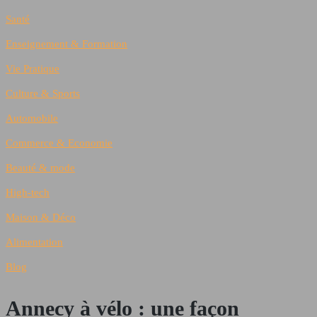
Santé
Enseignement & Formation
Vie Pratique
Culture & Sports
Automobile
Commerce & Economie
Beauté & mode
High-tech
Maison & Déco
Alimentation
Blog
Annecy à vélo : une façon