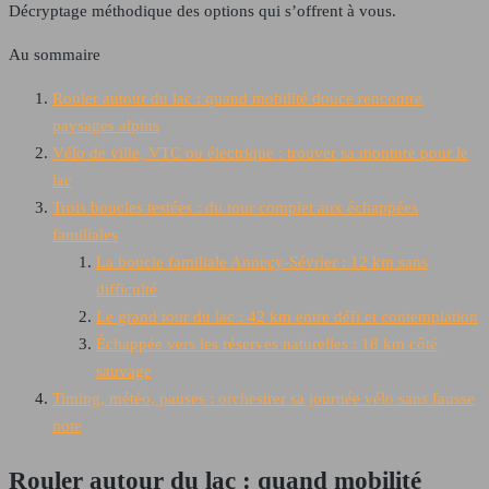
Décryptage méthodique des options qui s’offrent à vous.
Au sommaire
Rouler autour du lac : quand mobilité douce rencontre
paysages alpins
Vélo de ville, VTC ou électrique : trouver sa monture pour le
lac
Trois boucles testées : du tour complet aux échappées
familiales
La boucle familiale Annecy-Sévrier : 12 km sans
difficulté
Le grand tour du lac : 42 km entre défi et contemplation
Échappée vers les réserves naturelles : 18 km côté
sauvage
Timing, météo, pauses : orchestrer sa journée vélo sans fausse
note
Rouler autour du lac : quand mobilité