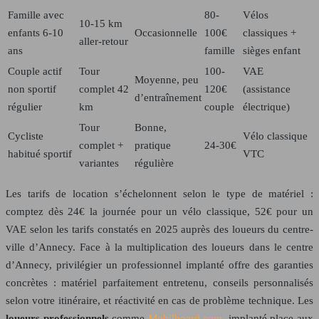
Famille avec
80-
Vélos
10-15 km
enfants 6-10
Occasionnelle
100€
classiques +
aller-retour
ans
famille
sièges enfant
Couple actif
Tour
100-
VAE
Moyenne, peu
non sportif
complet 42
120€
(assistance
d’entraînement
régulier
km
couple
électrique)
Tour
Bonne,
Cycliste
Vélo classique
complet +
pratique
24-30€
habitué sportif
VTC
variantes
régulière
Les tarifs de location s’échelonnent selon le type de matériel :
comptez dès 24€ la journée pour un vélo classique, 52€ pour un
VAE selon les tarifs constatés en 2025 auprès des loueurs du centre-
ville d’Annecy. Face à la multiplication des loueurs dans le centre
d’Annecy, privilégier un professionnel implanté offre des garanties
concrètes : matériel parfaitement entretenu, conseils personnalisés
selon votre itinéraire, et réactivité en cas de problème technique. Les
loueurs professionnels
comme
Mobilboard.com
, implanté place aux